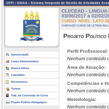
UFPI ›
SIGAA - Sistema Integrado de Gestão de Atividades Ac
CLI/CEAD - LINGUA 
03/06/2017 a 02/02/2
CURSO NÍVEL LATO S
CHEFIA DO CURSO DE LETRAS INGLE
Projeto Político
Perfil Profissional:
Apresentação
Nenhum conteúdo d
Corpo Administrativo
Área de Atuação:
Alunos Ativos
Nenhum conteúdo d
Calendário
Documentos
Competências e Ha
Turmas
Nenhum conteúdo d
Trab. de Conclusão de Curso
Metodologia:
Projeto Político Pedagógico
Nenhum conteúdo d