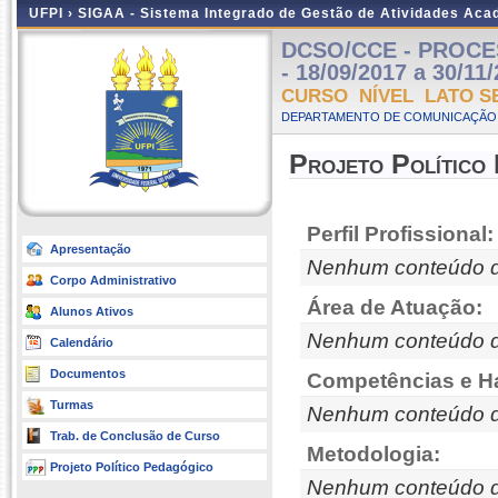
UFPI ›
SIGAA - Sistema Integrado de Gestão de Atividades Ac
DCSO/CCE - PROCES
- 18/09/2017 a 30/11
CURSO NÍVEL LATO S
DEPARTAMENTO DE COMUNICAÇÃO 
Projeto Político
Perfil Profissional:
Apresentação
Nenhum conteúdo d
Corpo Administrativo
Área de Atuação:
Alunos Ativos
Nenhum conteúdo d
Calendário
Documentos
Competências e Ha
Turmas
Nenhum conteúdo d
Trab. de Conclusão de Curso
Metodologia:
Projeto Político Pedagógico
Nenhum conteúdo d