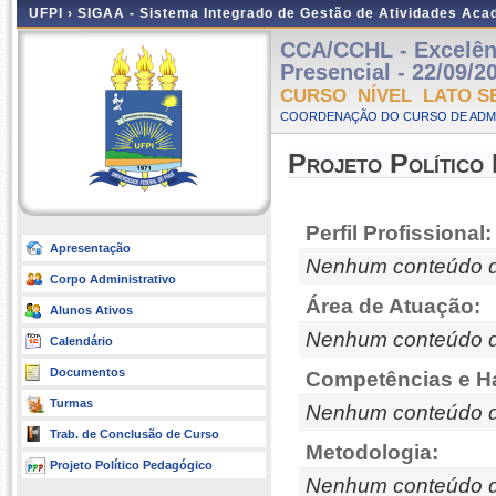
UFPI ›
SIGAA - Sistema Integrado de Gestão de Atividades Ac
CCA/CCHL - Excelênc
Presencial - 22/09/2
CURSO NÍVEL LATO S
COORDENAÇÃO DO CURSO DE ADMI
Projeto Político
Perfil Profissional:
Apresentação
Nenhum conteúdo d
Corpo Administrativo
Área de Atuação:
Alunos Ativos
Nenhum conteúdo d
Calendário
Documentos
Competências e Ha
Turmas
Nenhum conteúdo d
Trab. de Conclusão de Curso
Metodologia:
Projeto Político Pedagógico
Nenhum conteúdo d