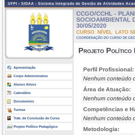
UFPI ›
SIGAA - Sistema Integrado de Gestão de Atividades Ac
CCGO/CCHL - PLA
SOCIOAMBIENTAL DAS
30/05/2020
CURSO NÍVEL LATO S
COORDENAÇÃO DO CURSO DE GEOG
Projeto Político
Apresentação
Perfil Profissional:
Corpo Administrativo
Nenhum conteúdo d
Alunos Ativos
Área de Atuação:
Calendário
Nenhum conteúdo d
Documentos
Competências e Ha
Turmas
Nenhum conteúdo d
Trab. de Conclusão de Curso
Projeto Político Pedagógico
Metodologia: