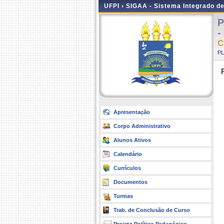
UFPI ›
SIGAA - Sistema Integrado d
P
-
C
P
Apresentação
Corpo Administrativo
Alunos Ativos
Calendário
Currículos
Documentos
Turmas
Trab. de Conclusão de Curso