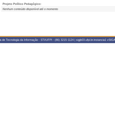
Projeto Político Pedagógico:
Nenhum conteúdo disponível até o momento
 de Tecnologia da Informação - STI/UFPI - (86) 3215-1124 | sigjb03.ufpi.br.instancia1
vSIGA