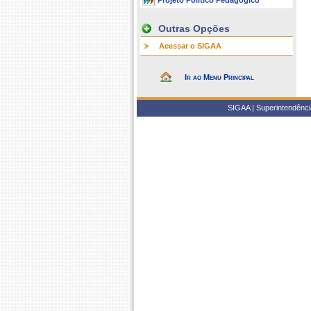
Projeto Político Pedagógico
Outras Opções
Acessar o SIGAA
Ir ao Menu Principal
SIGAA | Superintendência