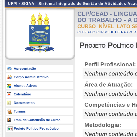
UFPI ›
SIGAA - Sistema Integrado de Gestão de Atividades Ac
CLP/CEAD - LINGU
DO TRABALHO - A Dis
CURSO NÍVEL LATO S
CHEFIA DO CURSO DE LETRAS POR
Projeto Político
Perfil Profissional:
Apresentação
Nenhum conteúdo d
Corpo Administrativo
Área de Atuação:
Alunos Ativos
Nenhum conteúdo d
Calendário
Documentos
Competências e Ha
Turmas
Nenhum conteúdo d
Trab. de Conclusão de Curso
Metodologia:
Projeto Político Pedagógico
Nenhum conteúdo d