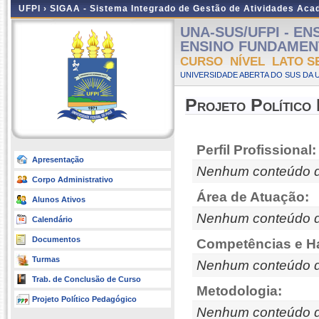
UFPI ›
SIGAA - Sistema Integrado de Gestão de Atividades Ac
UNA-SUS/UFPI - EN
ENSINO FUNDAMENTAL
CURSO NÍVEL LATO S
UNIVERSIDADE ABERTA DO SUS DA U
Projeto Político
Perfil Profissional:
Apresentação
Nenhum conteúdo d
Corpo Administrativo
Área de Atuação:
Alunos Ativos
Nenhum conteúdo d
Calendário
Documentos
Competências e Ha
Turmas
Nenhum conteúdo d
Trab. de Conclusão de Curso
Metodologia:
Projeto Político Pedagógico
Nenhum conteúdo d