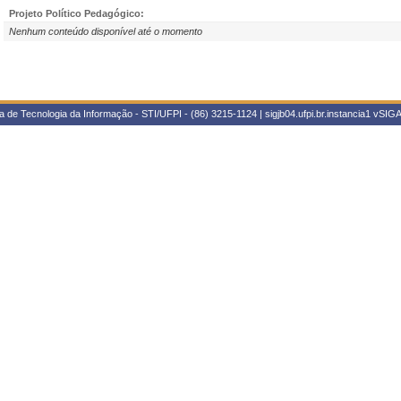
Projeto Político Pedagógico:
Nenhum conteúdo disponível até o momento
 de Tecnologia da Informação - STI/UFPI - (86) 3215-1124 | sigjb04.ufpi.br.instancia1
vSIGA