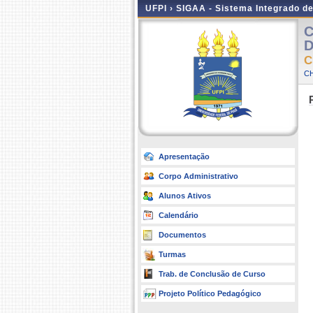
UFPI ›
SIGAA - Sistema Integrado d
C
D
C
CH
Apresentação
Corpo Administrativo
Alunos Ativos
Calendário
Documentos
Turmas
Trab. de Conclusão de Curso
Projeto Político Pedagógico