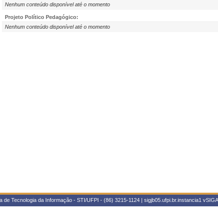
Nenhum conteúdo disponível até o momento
Projeto Político Pedagógico:
Nenhum conteúdo disponível até o momento
 de Tecnologia da Informação - STI/UFPI - (86) 3215-1124 | sigjb05.ufpi.br.instancia1
vSIGA