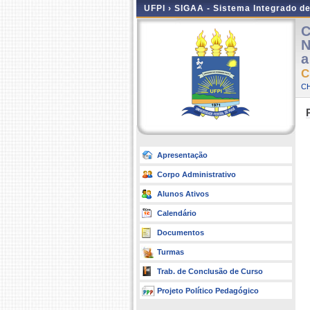
UFPI ›
SIGAA - Sistema Integrado d
C
N
a
C
CH
Apresentação
Corpo Administrativo
Alunos Ativos
Calendário
Documentos
Turmas
Trab. de Conclusão de Curso
Projeto Político Pedagógico