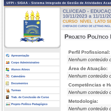
UFPI ›
SIGAA - Sistema Integrado de Gestão de Atividades Ac
CLI/CEAD - EDUCAÇÃ
10/11/2023 a 11/11/2
CURSO NÍVEL LATO S
CHEFIA DO CURSO DE LETRAS INGLE
Projeto Político
Perfil Profissional:
Apresentação
Nenhum conteúdo d
Corpo Administrativo
Área de Atuação:
Alunos Ativos
Nenhum conteúdo d
Calendário
Documentos
Competências e Ha
Turmas
Nenhum conteúdo d
Trab. de Conclusão de Curso
Metodologia:
Projeto Político Pedagógico
Nenhum conteúdo d