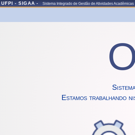
UFPI - SIGAA -
Sistema Integrado de Gestão de Atividades Acadêmicas
O
Sistem
Estamos trabalhando ni