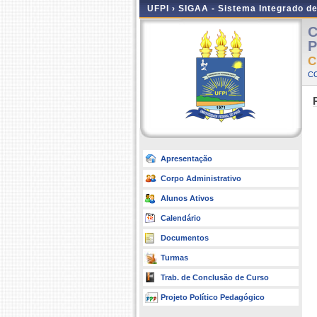
UFPI ›
SIGAA - Sistema Integrado d
C
P
C
C
Apresentação
Corpo Administrativo
Alunos Ativos
Calendário
Documentos
Turmas
Trab. de Conclusão de Curso
Projeto Político Pedagógico