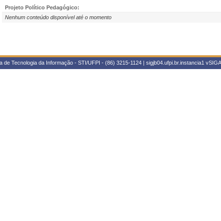
Projeto Político Pedagógico:
Nenhum conteúdo disponível até o momento
 de Tecnologia da Informação - STI/UFPI - (86) 3215-1124 | sigjb04.ufpi.br.instancia1
vSIGA