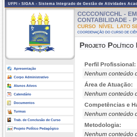
UFPI ›
SIGAA - Sistema Integrado de Gestão de Atividades Ac
CCCCON/CCHL - EM
CONTABILIDADE - Pre
CURSO NÍVEL LATO S
COORDENAÇÃO DO CURSO DE CIÊN
Projeto Político
Perfil Profissional:
Apresentação
Nenhum conteúdo d
Corpo Administrativo
Área de Atuação:
Alunos Ativos
Nenhum conteúdo d
Calendário
Documentos
Competências e Ha
Turmas
Nenhum conteúdo d
Trab. de Conclusão de Curso
Metodologia:
Projeto Político Pedagógico
Nenhum conteúdo d