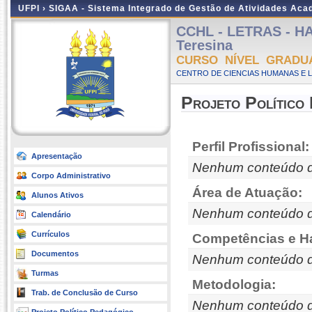
UFPI ›
SIGAA - Sistema Integrado de Gestão de Atividades Ac
CCHL - LETRAS - HA
Teresina
CURSO NÍVEL GRADU
CENTRO DE CIENCIAS HUMANAS E L
Projeto Político
Perfil Profissional:
Apresentação
Nenhum conteúdo d
Corpo Administrativo
Área de Atuação:
Alunos Ativos
Nenhum conteúdo d
Calendário
Currículos
Competências e Ha
Documentos
Nenhum conteúdo d
Turmas
Metodologia:
Trab. de Conclusão de Curso
Nenhum conteúdo d