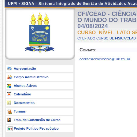
UFPI ›
SIGAA - Sistema Integrado de Gestão de Atividades Ac
CFI/CEAD - CIÊNC
O MUNDO DO TRABALH
04/08/2024
CURSO NÍVEL LATO S
CHEFIA DO CURSO DE FISICA/CEAD 
Contato:
coordespcienciascead@ufpi.edu.br
Apresentação
Corpo Administrativo
Alunos Ativos
Calendário
Documentos
Turmas
Trab. de Conclusão de Curso
Projeto Político Pedagógico