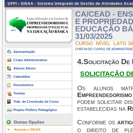
UFPI ›
SIGAA - Sistema Integrado de Gestão de Atividades Ac
CA/CEAD - EN
E PROPRIEDAD
EDUCAÇÃO BÁSIC
31/03/2025
CURSO NÍVEL LATO S
CHEFIA DO CURSO DE ADMINISTRAC
Apresentação
4.Solicitação De 
Corpo Administrativo
Alunos Ativos
SOLICITAÇÃO D
Calendário
Documentos
Os alunos matr
Empreendedorismo
Turmas
podem solicitar di
Trab. de Conclusão de Curso
estabelecidas na
R
Projeto Político Pedagógico
Conforme os
artig
Outras Opções
o direito de pl
Acessar o SIGAA