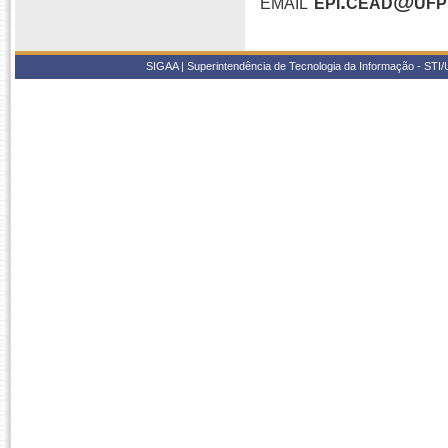
email
epi.cead@ufp
SIGAA | Superintendência de Tecnologia da Informação - STI/UF