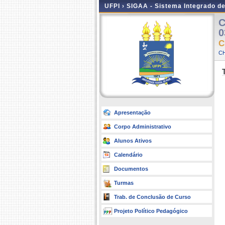
UFPI ›
SIGAA - Sistema Integrado d
C
0
C
CH
Apresentação
Corpo Administrativo
Alunos Ativos
Calendário
Documentos
Turmas
Trab. de Conclusão de Curso
Projeto Político Pedagógico