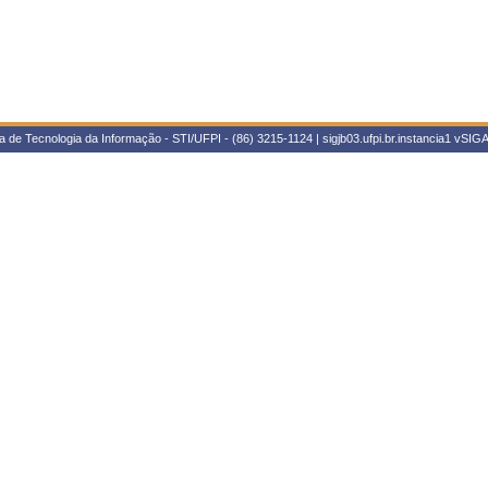
 de Tecnologia da Informação - STI/UFPI - (86) 3215-1124 | sigjb03.ufpi.br.instancia1
vSIGA