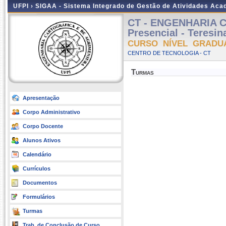
UFPI ›
SIGAA - Sistema Integrado de Gestão de Atividades Ac
CT - ENGENHARIA 
Presencial - Teresin
CURSO NÍVEL GRADU
CENTRO DE TECNOLOGIA - CT
Turmas
Apresentação
Corpo Administrativo
Corpo Docente
Alunos Ativos
Calendário
Currículos
Documentos
Formulários
Turmas
Trab. de Conclusão de Curso