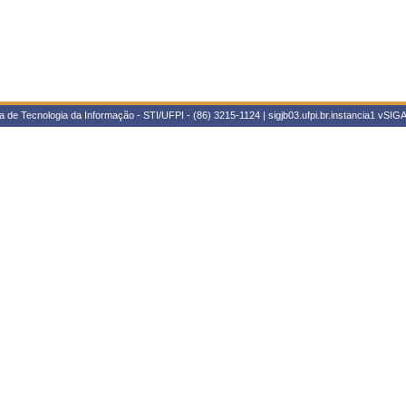
 de Tecnologia da Informação - STI/UFPI - (86) 3215-1124 | sigjb03.ufpi.br.instancia1
vSIGA