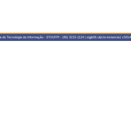
 de Tecnologia da Informação - STI/UFPI - (86) 3215-1124 | sigjb06.ufpi.br.instancia1
vSIGA