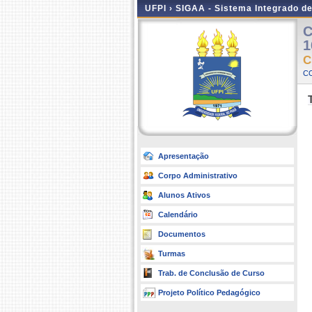
UFPI ›
SIGAA - Sistema Integrado d
C
1
C
C
Apresentação
Corpo Administrativo
Alunos Ativos
Calendário
Documentos
Turmas
Trab. de Conclusão de Curso
Projeto Político Pedagógico