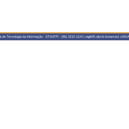
 de Tecnologia da Informação - STI/UFPI - (86) 3215-1124 | sigjb05.ufpi.br.instancia1
vSIGA