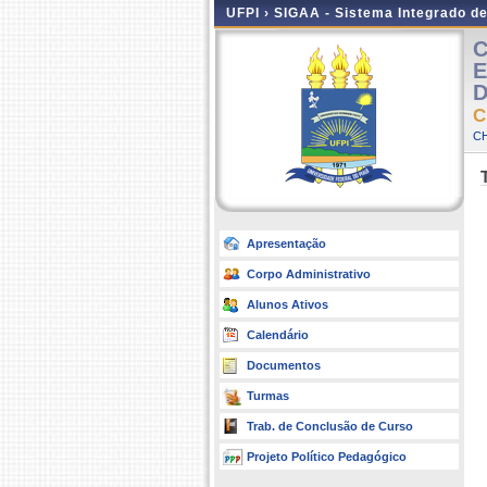
UFPI ›
SIGAA - Sistema Integrado d
C
E
D
C
CH
Apresentação
Corpo Administrativo
Alunos Ativos
Calendário
Documentos
Turmas
Trab. de Conclusão de Curso
Projeto Político Pedagógico