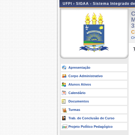
UFPI ›
SIGAA - Sistema Integrado d
C
M
3
C
C
Apresentação
Corpo Administrativo
Alunos Ativos
Calendário
Documentos
Turmas
Trab. de Conclusão de Curso
Projeto Político Pedagógico