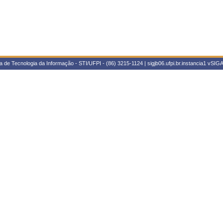
 de Tecnologia da Informação - STI/UFPI - (86) 3215-1124 | sigjb06.ufpi.br.instancia1
vSIGA