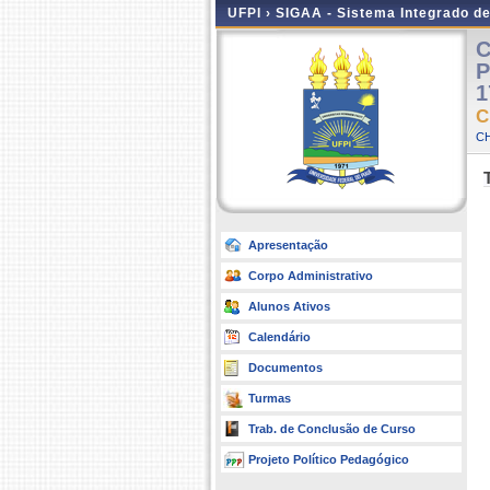
UFPI ›
SIGAA - Sistema Integrado d
C
P
1
C
CH
Apresentação
Corpo Administrativo
Alunos Ativos
Calendário
Documentos
Turmas
Trab. de Conclusão de Curso
Projeto Político Pedagógico