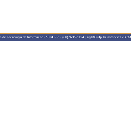
 de Tecnologia da Informação - STI/UFPI - (86) 3215-1124 | sigjb03.ufpi.br.instancia1
vSIGA