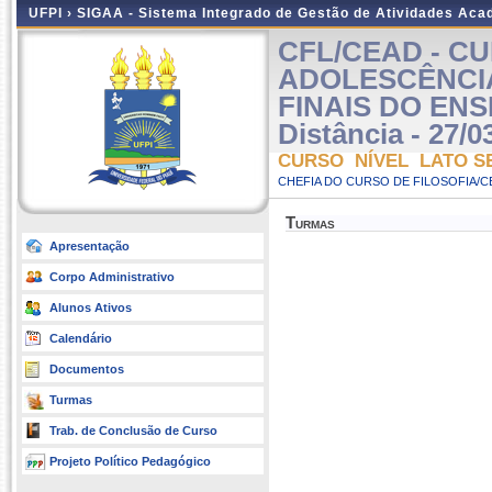
UFPI ›
SIGAA - Sistema Integrado de Gestão de Atividades Ac
CFL/CEAD - C
ADOLESCÊNCI
FINAIS DO EN
Distância - 27/0
CURSO NÍVEL LATO S
CHEFIA DO CURSO DE FILOSOFIA/C
Turmas
Apresentação
Corpo Administrativo
Alunos Ativos
Calendário
Documentos
Turmas
Trab. de Conclusão de Curso
Projeto Político Pedagógico