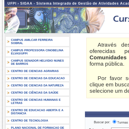
UFPI ›
SIGAA - Sistema Integrado de Gestão de Atividades Ac
CAMPUS AMILCAR FERREIRA
SOBRAL
Através de
oferecidas 
CAMPUS PROFESSORA CINOBELINA
ELVAS/UFPI
Comunidades V
CAMPUS SENADOR HELVIDIO NUNES
forma pública.
DE BARROS
CENTRO DE CIENCIAS AGRARIAS
Por favor 
CENTRO DE CIENCIAS DA EDUCACAO
clique em busca
CENTRO DE CIENCIAS DA NATUREZA
selecione um d
CENTRO DE CIÊNCIAS DA SAÚDE
CENTRO DE CIENCIAS HUMANAS E
LETRAS
CENTRO DE EDUCACAO ABERTA E A
DISTANCIA
CENTRO DE TECNOLOGIA
Buscar por:
Turmas
PLANO NACIONAL DE FORMAÇAO DE