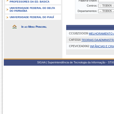
Palavra-chave:
PROFESSORES DA ED. BASICA
Centros:
UNIVERSIDADE FEDERAL DO DELTA
DO PARNAÍBA
Departamentos:
UNIVERSIDADE FEDERAL DO PIAUÍ
Ir ao Menu Principal
CCGBZOO039
MELHORAMENTO A
CAF0316
TEORIAS DA ADMINISTR
CPEV/CEAD062
INFÂNCIAS E CRI
SIGAA | Superintendência de Tecnologia da Informação - STI/UF