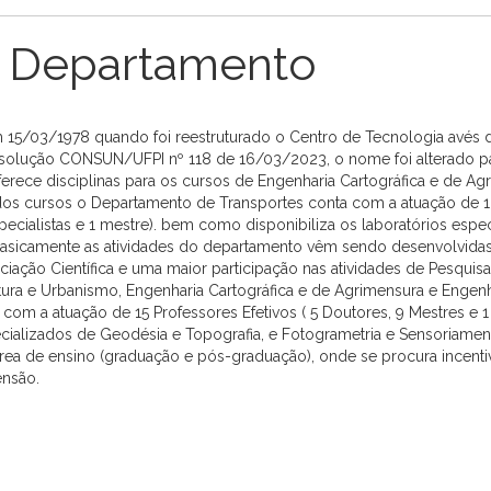
 Departamento
m 15/03/1978 quando foi reestruturado o Centro de Tecnologia avés
 Resolução CONSUN/UFPI nº 118 de 16/03/2023, o nome foi alterado 
ece disciplinas para os cursos de Engenharia Cartográfica e de Agri
os cursos o Departamento de Transportes conta com a atuação de 13 
especialistas e 1 mestre). bem como disponibiliza os laboratórios esp
Basicamente as atividades do departamento vêm sendo desenvolvidas
niciação Científica e uma maior participação nas atividades de Pesqu
etura e Urbanismo, Engenharia Cartográfica e de Agrimensura e Engenh
m a atuação de 15 Professores Efetivos ( 5 Doutores, 9 Mestres e 1 Esp
cializados de Geodésia e Topografia, e Fotogrametria e Sensoriamen
 de ensino (graduação e pós-graduação), onde se procura incentivar
ensão.