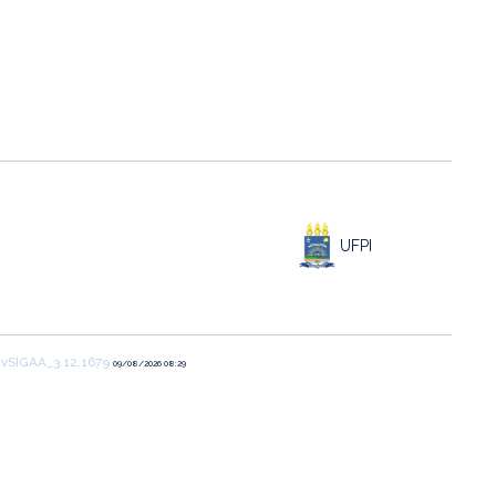
UFPI
1
vSIGAA_3.12.1679
09/08/2026 08:29