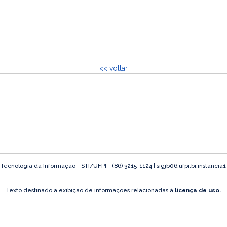
<< voltar
ecnologia da Informação - STI/UFPI - (86) 3215-1124 | sigjb06.ufpi.br.instancia
Texto destinado a exibição de informações relacionadas à
licença de uso.