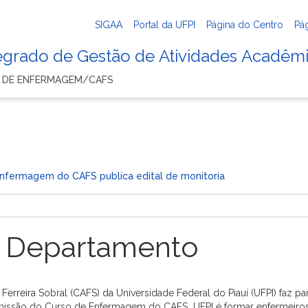
SIGAA
Portal da UFPI
Página do Centro
Pá
tegrado de Gestão de Atividades Acadêm
 DE ENFERMAGEM/CAFS
nfermagem do CAFS publica edital de monitoria
 Departamento
eira Sobral (CAFS) da Universidade Federal do Piauí (UFPI) faz par
A missão do Curso de Enfermagem do CAFS  UFPI é formar enfermeiro