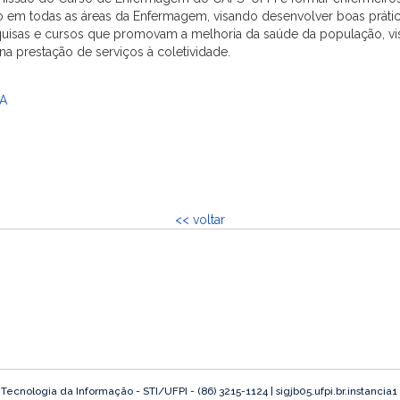
ção em todas as áreas da Enfermagem, visando desenvolver boas prática
 pesquisas e cursos que promovam a melhoria da saúde da população,
na prestação de serviços à coletividade.
A
<< voltar
ecnologia da Informação - STI/UFPI - (86) 3215-1124 | sigjb05.ufpi.br.instancia1