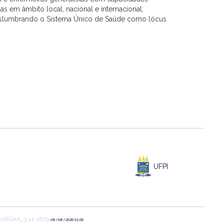
s em âmbito local, nacional e internacional;
 vislumbrando o Sistema Único de Saúde como lócus
UFPI
vSIGAA_3.12.1679
08/08/2026 01:06