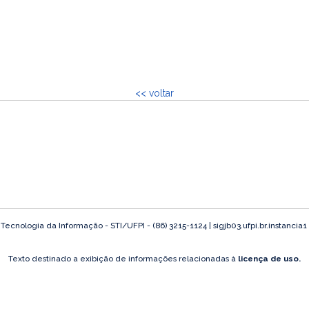
<< voltar
ecnologia da Informação - STI/UFPI - (86) 3215-1124 | sigjb03.ufpi.br.instancia1
Texto destinado a exibição de informações relacionadas à
licença de uso.