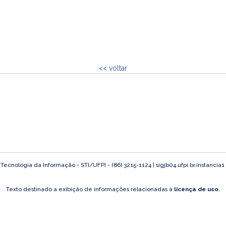
<< voltar
ecnologia da Informação - STI/UFPI - (86) 3215-1124 | sigjb04.ufpi.br.instancia1
Texto destinado a exibição de informações relacionadas à
licença de uso.