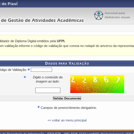
 do Piauí
Acessível para
Deficientes visuais
idador de Diploma Digital emitidos pela
UFPI.
m validação informe o código de validação que consta no rodapé do anverso da representa
Dados para Validação
digo de Validação:
Digite o conteúdo da
imagem ao lado:
Campos de preenchimento obrigatório.
<< voltar ao menu principal