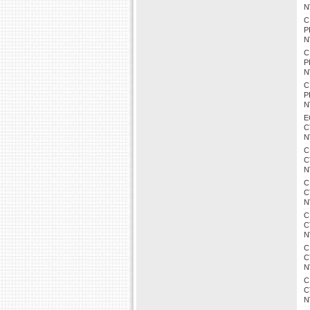
N
C
P
N
C
P
N
C
P
N
E
C
N
C
C
N
C
C
N
C
C
N
C
C
N
C
C
N