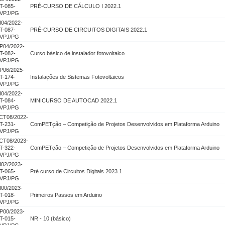
T-085-
PRÉ-CURSO DE CÁLCULO I 2022.1
VPJ/PG
I04/2022-
T-087-
PRÉ-CURSO DE CIRCUITOS DIGITAIS 2022.1
VPJ/PG
P04/2022-
T-082-
Curso básico de instalador fotovoltaico
VPJ/PG
P06/2025-
T-174-
Instalações de Sistemas Fotovoltaicos
VPJ/PG
I04/2022-
T-084-
MINICURSO DE AUTOCAD 2022.1
VPJ/PG
CT08/2022-
T-231-
ComPETção – Competição de Projetos Desenvolvidos em Plataforma Arduino
VPJ/PG
CT08/2023-
T-322-
ComPETção – Competição de Projetos Desenvolvidos em Plataforma Arduino
VPJ/PG
I02/2023-
T-065-
Pré curso de Circuitos Digitais 2023.1
VPJ/PG
I00/2023-
T-018-
Primeiros Passos em Arduino
VPJ/PG
P00/2023-
T-015-
NR - 10 (básico)