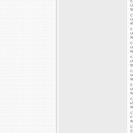
C
U
N
C
U
N
C
U
N
C
U
N
C
U
N
C
U
N
C
U
N
C
U
N
C
C
N
C
C