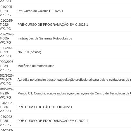
VPJ/PG
I01/2025-
T-024-
Pré-Curso de Cálculo I – 2025.1
VPJ/PG
I01/2025-
T-022-
PRÉ-CURSO DE PROGRAMAÇÃO EM C 2025.1
VPJ/PG
P02/2026-
T-085-
Instalações de Sistemas Fotovoltaicos
VPJ/PG
F02/2026-
T-093-
NR - 10 (básico)
VPJ/PG
P02/2026-
T-084-
Mecânica de motocicletas
VPJ/PG
J02/2026-
FPI-047-
Acredita no primeiro passo: capacitação profissional para pais e cuidadores de
VPJ/PG
J08/2024-
T-219-
Mundo CT: Comunicação e mobilização das ações do Centro de Tecnologia da UF
VPJ/PG
I04/2022-
T-086-
PRÉ-CURSO DE CÁLCULO III 2022.1
VPJ/PG
I04/2022-
T-088-
PRÉ-CURSO DE PROGRAMAÇÃO EM C 2022.1
VPJ/PG
I04/2022-