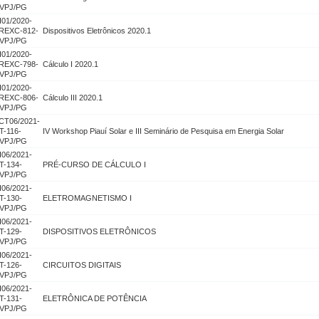
VPJ/PG
I01/2020-
REXC-812-
Dispositivos Eletrônicos 2020.1
VPJ/PG
I01/2020-
REXC-798-
Cálculo I 2020.1
VPJ/PG
I01/2020-
REXC-806-
Cálculo III 2020.1
VPJ/PG
CT06/2021-
T-116-
IV Workshop Piauí Solar e III Seminário de Pesquisa em Energia Solar
VPJ/PG
I06/2021-
T-134-
PRÉ-CURSO DE CÁLCULO I
VPJ/PG
I06/2021-
T-130-
ELETROMAGNETISMO I
VPJ/PG
I06/2021-
T-129-
DISPOSITIVOS ELETRÔNICOS
VPJ/PG
I06/2021-
T-126-
CIRCUITOS DIGITAIS
VPJ/PG
I06/2021-
T-131-
ELETRÔNICA DE POTÊNCIA
VPJ/PG