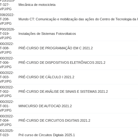
P10/2025-
T-327-
Mecânica de motocicleta
VPJ/PG
J08/2022-
T-208-
Mundo CT: Comunicação e mobilização das ações do Centro de Tecnologia da
VPJ/PG
P00/2026-
T-019-
Instalações de Sistemas Fotovoltaicos
VPJ/PG
I00/2022-
T-008-
PRÉ-CURSO DE PROGRAMAÇÃO EM C 2021.2
VPJ/PG
I00/2022-
T-006-
PRÉ-CURSO DE DISPOSITIVOS ELETRÔNICOS 2021.2
VPJ/PG
I00/2022-
T-003-
PRÉ-CURSO DE CÁLCULO I 2021.2
VPJ/PG
I00/2022-
T-002-
PRÉ-CURSO DE ANÁLISE DE SINAIS E SISTEMAS 2021.2
VPJ/PG
I00/2022-
T-001-
MINICURSO DE AUTOCAD 2021.2
VPJ/PG
I00/2022-
T-004-
PRÉ-CURSO DE CIRCUITOS DIGITAIS 2021.2
VPJ/PG
I01/2025-
T-023-
Pré curso de Circuitos Digitais 2025.1