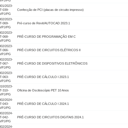
VPJ/PG
I01/2023-
T-039-
Confecção de PCI (placas de circuito impresso)
VPJ/PG
I02/2023-
T-069-
Pré-curso de Revit/AUTOCAD 2023.1
VPJ/PG
I02/2023-
T-068-
PRÉ-CURSO DE PROGRAMAÇÃO EM C
VPJ/PG
I02/2023-
T-066-
PRÉ-CURSO DE CIRCUITOS ELÉTRICOS II
VPJ/PG
I02/2023-
T-067-
PRÉ-CURSO DE DISPOSITIVOS ELETRÔNICOS
VPJ/PG
I02/2023-
T-063-
PRÉ-CURSO DE CÁLCULO I 2023.1
VPJ/PG
I10/2023-
T-310-
Oficina de Osciloscópio PET 10 Anos
VPJ/PG
I02/2024-
T-043-
PRÉ-CURSO DE CÁLCULO I 2024.1
VPJ/PG
I02/2024-
T-042-
PRÉ-CURSO DE CIRCUITOS DIGITAIS 2024.1
VPJ/PG
I02/2024-