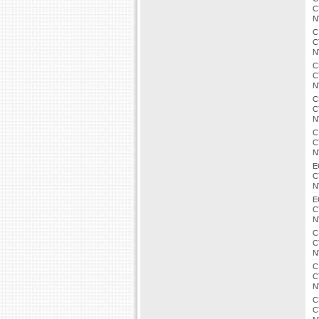
C
N
C
C
N
C
C
N
C
C
N
C
C
N
E
C
N
E
C
N
C
C
N
C
C
N
C
C