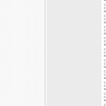
N
C
C
N
C
C
N
C
C
N
C
C
N
C
C
N
C
C
N
C
C
N
C
C
N
C
C
N
C