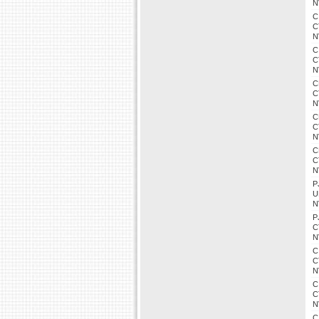
N
C
C
N
C
C
N
C
C
N
C
C
N
C
C
N
P
U
N
P
C
N
C
C
N
C
C
N
C