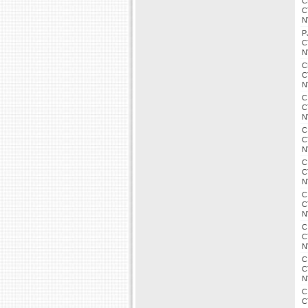
C
C
N
P
C
N
C
C
N
C
C
N
C
C
N
C
C
N
C
C
N
C
C
N
C
C
N
C
C