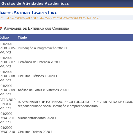
e Gestão de Atividades Acadêmicas
arcos Antonio Tavares Lira
LE - COORDENAÇÃO DO CURSO DE ENGENHARIA ELÉTRICA/CT
Atividades de Extensão que Coordena
ódigo
Título
I01/2020-
REXC-805-
Introdução à Programação 2020.1
VPJ/PG
I01/2020-
REXC-807-
Eletrônica de Potência 2020.1
VPJ/PG
I01/2020-
REXC-808-
Circuitos Elétricos II 2020.1
VPJ/PG
I01/2020-
REXC-809-
Análise de Sinais e Sistemas 2020.1
VPJ/PG
CT10/2019-
IX SEMINARIO DE EXTENSÃO E CULTURA DA UFPI E VI MOSTRA DE COMUNID
FPI-004-
responsabilidade social, inovação e empreendedorismo
VPJ/PG
I01/2020-
REXC-811-
Microcontroladores 2020.1
VPJ/PG
I01/2020-
REXC-810-
Circuitos Digitais 2020.1