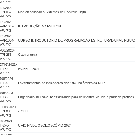
VPJ/PG
I04/2020-
FPI-067-
MatLab aplicado a Sistemas de Controle Digital
VPJ/PG
I05/2020-
FPI-1007-
INTRODUÇÃO AO PYHTON
VPJ/PG
I05/2020-
FPI-1004-
CURSO INTRODUTÓRIO DE PROGRAMAÇÃO ESTRUTURADA NA LINGUA
VPJ/PG
P06/2026-
FPI-256-
Gastronomia
VPJ/PG
CT07/2021-
T-132-
iECEEL - 2021
VPJ/PG
J08/2024-
T-199-
Levantamentos de indicadores dos ODS no âmbito da UFPI
VPJ/PG
J08/2023-
T-142-
Engenharia inclusiva: Acessibilidade para deficientes visuais a partir de prática
VPJ/PG
CT08/2020-
FPI-089-
iECEEL
VPJ/PG
I10/2024-
T-276-
OFICINA DE OSCILOSCÓPIO 2024
VPJ/PG