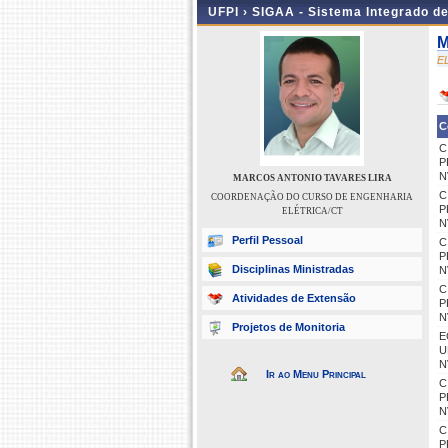
UFPI ›
SIGAA - Sistema Integrado d
M
E
C
C
P
N
MARCOS ANTONIO TAVARES LIRA
C
COORDENAÇÃO DO CURSO DE ENGENHARIA
P
ELÉTRICA/CT
N
Perfil Pessoal
C
P
Disciplinas Ministradas
N
C
Atividades de Extensão
P
N
Projetos de Monitoria
E
U
N
Ir ao Menu Principal
C
P
N
C
P