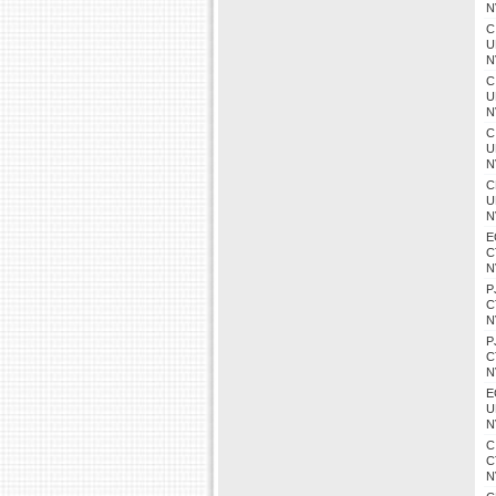
N
C
U
N
C
U
N
C
U
N
C
U
N
E
C
N
P
C
N
P
C
N
E
U
N
C
C
N