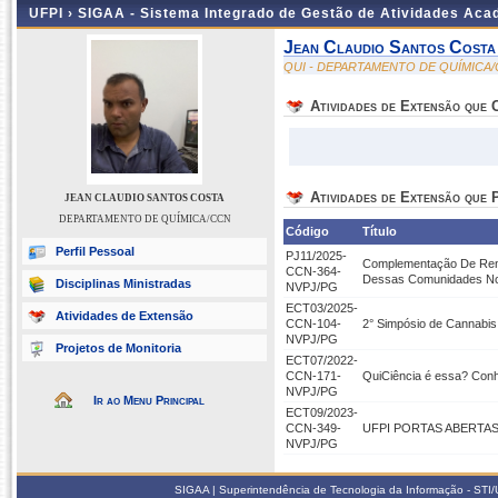
UFPI ›
SIGAA - Sistema Integrado de Gestão de Atividades Ac
Jean Claudio Santos Costa
QUI - DEPARTAMENTO DE QUÍMICA
Atividades de Extensão que
Atividades de Extensão que P
JEAN CLAUDIO SANTOS COSTA
DEPARTAMENTO DE QUÍMICA/CCN
Código
Título
Perfil Pessoal
PJ11/2025-
Complementação De Rend
CCN-364-
Dessas Comunidades No
Disciplinas Ministradas
NVPJ/PG
ECT03/2025-
Atividades de Extensão
CCN-104-
2° Simpósio de Cannabis
NVPJ/PG
Projetos de Monitoria
ECT07/2022-
CCN-171-
QuiCiência é essa? Conh
NVPJ/PG
Ir ao Menu Principal
ECT09/2023-
CCN-349-
UFPI PORTAS ABERTA
NVPJ/PG
SIGAA | Superintendência de Tecnologia da Informação - STI/UF