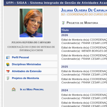
UFPI ›
SIGAA - Sistema Integrado de Gestão de Atividades Ac
Juliana Oliveira De Carval
SIJ - COORDENAÇÃO DO CURSO D
Projetos de Monitoria
Título
2026
Edital de Monitoria do(a) COORD
JULIANA OLIVEIRA DE CARVALHO
Coordenador(a): FRANK CESAR LOP
COORDENAÇÃO DO CURSO DE SISTEMAS DE
Edital de Monitoria do(a) COORD
INFORMAÇÃO/CSHNB
Coordenador(a): WENER BORGES D
Edital de Monitoria do(a) COORD
Perfil Pessoal
Coordenador(a): FRANK CESAR LOP
Disciplinas Ministradas
2025
Atividades de Extensão
Edital de Monitoria do(a) COORD
Coordenador(a): FRANK CESAR LOP
Projetos de Monitoria
Edital de Monitoria do(a) COORD
Coordenador(a): FRANK CESAR LOP
Ir ao Menu Principal
2024
Edital de Monitoria do(a) COORD
Coordenador(a): FRANK CESAR LOP
Edital de Monitoria do(a) COORD
Coordenador(a): FRANK CESAR LOP