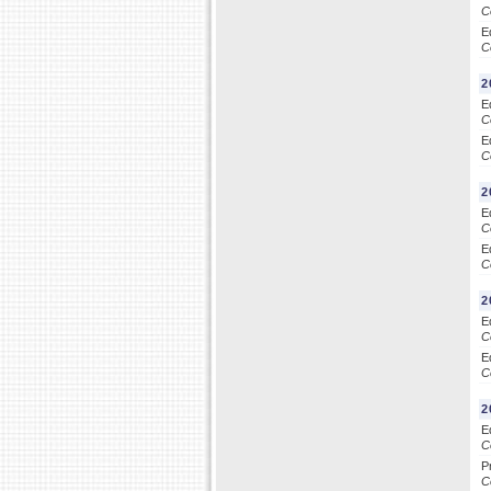
C
E
C
2
E
C
E
C
2
E
C
E
C
2
E
C
E
C
2
E
C
P
C