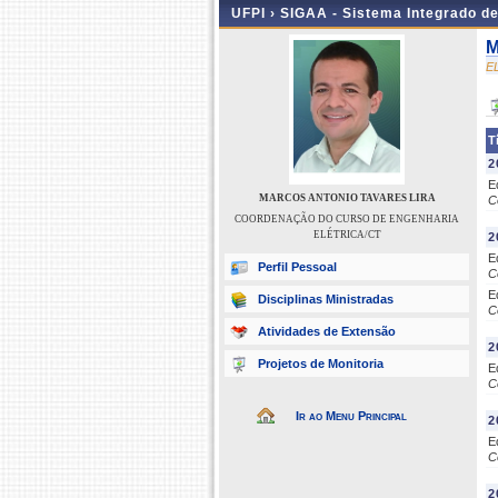
UFPI ›
SIGAA - Sistema Integrado d
M
E
T
2
E
MARCOS ANTONIO TAVARES LIRA
C
COORDENAÇÃO DO CURSO DE ENGENHARIA
ELÉTRICA/CT
2
E
Perfil Pessoal
C
E
Disciplinas Ministradas
C
Atividades de Extensão
2
Projetos de Monitoria
E
C
Ir ao Menu Principal
2
E
C
2