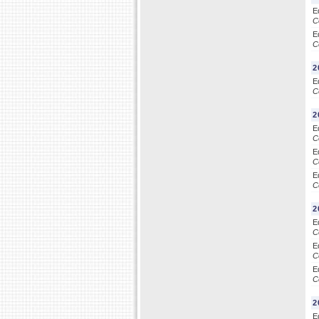
E
C
E
C
2
E
C
2
E
C
E
C
E
C
2
E
C
E
C
E
C
2
E