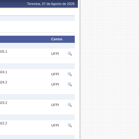
Teresina, 07 de Agosto de 2026
Centro
25.1
UFPI
24.1
UFPI
24.2
UFPI
23.2
UFPI
22.2
UFPI