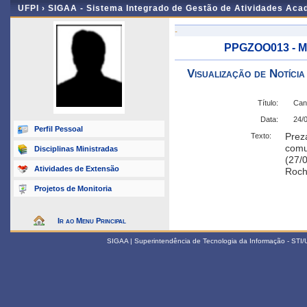
UFPI ›
SIGAA - Sistema Integrado de Gestão de Atividades Ac
-
PPGZOO013 - M
Visualização de Notícia
Título:
Can
Data:
24/
Perfil Pessoal
Prez
Texto:
comu
Disciplinas Ministradas
(27/0
Atividades de Extensão
Roch
Projetos de Monitoria
Ir ao Menu Principal
SIGAA | Superintendência de Tecnologia da Informação - STI/UF