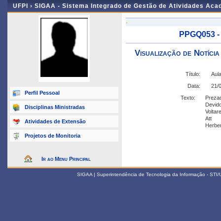
UFPI ›
SIGAA - Sistema Integrado de Gestão de Atividades Ac
-
PPGQ053 - 
Visualização de Notícia
Título:
Aula
Data:
21/
Perfil Pessoal
Texto:
Prezad
Devido
Disciplinas Ministradas
Voltar
Att
Atividades de Extensão
Herber
Projetos de Monitoria
Ir ao Menu Principal
SIGAA | Superintendência de Tecnologia da Informação - STI/UF