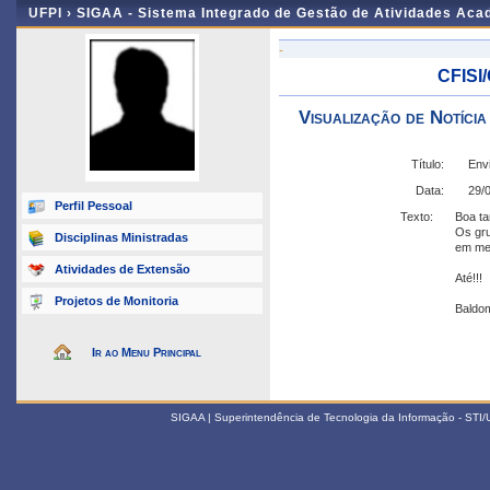
UFPI ›
SIGAA - Sistema Integrado de Gestão de Atividades Ac
-
CFISI/
Visualização de Notícia
Título:
Envi
Data:
29/
Perfil Pessoal
Texto:
Boa ta
Os gru
Disciplinas Ministradas
em meu
Atividades de Extensão
Até!!!
Projetos de Monitoria
Baldo
Ir ao Menu Principal
SIGAA | Superintendência de Tecnologia da Informação - STI/UF