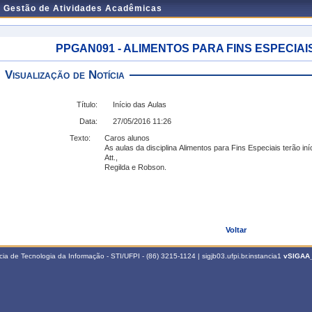
e Gestão de Atividades Acadêmicas
PPGAN091 - ALIMENTOS PARA FINS ESPECIAIS - 
Visualização de Notícia
Título:
Início das Aulas
Data:
27/05/2016 11:26
Texto:
Caros alunos
As aulas da disciplina Alimentos para Fins Especiais terão iní
Att.,
Regilda e Robson.
Voltar
a de Tecnologia da Informação - STI/UFPI - (86) 3215-1124 | sigjb03.ufpi.br.instancia1
vSIGAA_