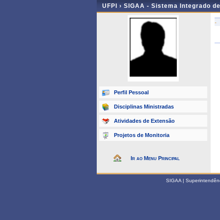
UFPI ›
SIGAA - Sistema Integrado d
-
Perfil Pessoal
Disciplinas Ministradas
Atividades de Extensão
Projetos de Monitoria
Ir ao Menu Principal
SIGAA | Superintendênci