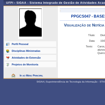
UFPI ›
SIGAA - Sistema Integrado de Gestão de Atividades Ac
-
PPGCS047 - BASES
Visualização de Notícia
Título:
Div
Data:
15/
Perfil Pessoal
Texto:
Caros,
alunos
Disciplinas Ministradas
Quero 
Atividades de Extensão
Projetos de Monitoria
Ir ao Menu Principal
SIGAA | Superintendência de Tecnologia da Informação - STI/UF