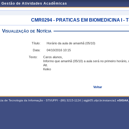
e Gestão de Atividades Acadêmicas
CMR0294 - PRATICAS EM BIOMEDICINA I - Tur
Visualização de Notícia
Título:
Horário da aula de amanhã (05/10)
Data:
04/10/2016 10:15
Texto:
Caros alunos,
Informo que amanhã (05/10) a aula será no primeiro horário,
Att.
Keiko
Voltar
a de Tecnologia da Informação - STI/UFPI - (86) 3215-1124 | sigjb05.ufpi.br.instancia1
vSIGAA_