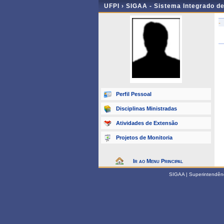
UFPI ›
SIGAA - Sistema Integrado d
-
Perfil Pessoal
Disciplinas Ministradas
Atividades de Extensão
Projetos de Monitoria
Ir ao Menu Principal
SIGAA | Superintendênci