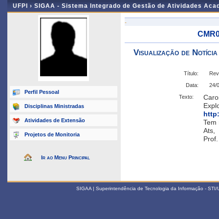
UFPI ›
SIGAA - Sistema Integrado de Gestão de Atividades Ac
-
CMR00
Visualização de Notícia
Título:
Rev
Data:
24/
Perfil Pessoal
Caro
Texto:
Expl
Disciplinas Ministradas
http
Atividades de Extensão
Tem 
Ats,
Projetos de Monitoria
Prof
Ir ao Menu Principal
SIGAA | Superintendência de Tecnologia da Informação - STI/UF