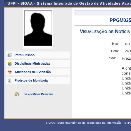
UFPI ›
SIGAA - Sistema Integrado de Gestão de Atividades Ac
-
PPGM025 
Visualização de Notícia
Título:
NOT
Data:
26/
Perfil Pessoal
Prez
Texto:
Disciplinas Ministradas
A cr
Atividades de Extensão
cons
Unida
Projetos de Monitoria
Unid
Unida
Unida
Ir ao Menu Principal
SIGAA | Superintendência de Tecnologia da Informação - STI/UF