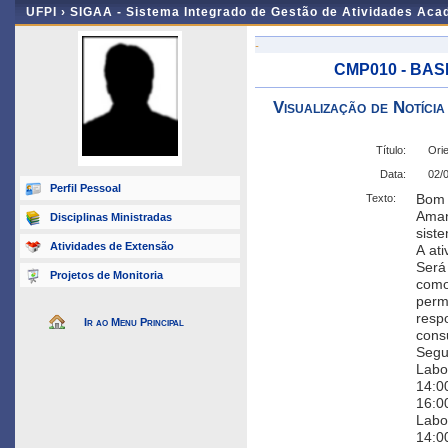
UFPI ›
SIGAA - Sistema Integrado de Gestão de Atividades Ac
-
CMP010 - BASE
Visualização de Notícia
Título:
Orie
Data:
02/
Perfil Pessoal
Bom 
Texto:
Aman
Disciplinas Ministradas
siste
Atividades de Extensão
A ati
Será 
Projetos de Monitoria
como 
permi
respo
Ir ao Menu Principal
cons
Segu
Labor
14:0
16:00
Labo
14:00