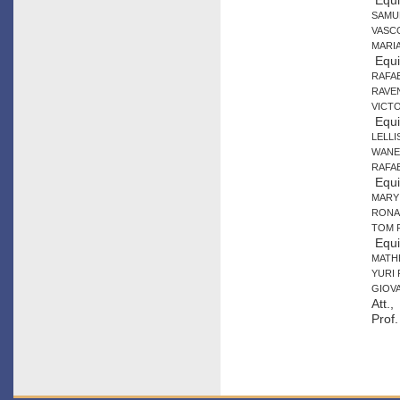
Equi
SAMU
VASC
MARI
Equi
RAFAE
RAVE
VICT
Equi
LELLI
WANE
RAFA
Equi
MARY
RONA
TOM 
Equi
MATH
YURI 
GIOV
Att.,
Prof