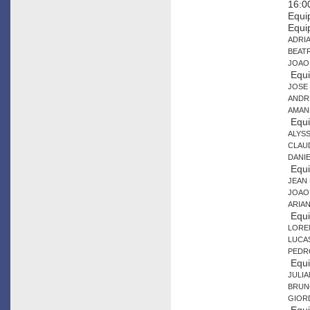
16:00
Equi
Equi
ADRI
BEATR
JOAO
Equi
JOSE 
ANDR
AMAN
Equi
ALYS
CLAUD
DANI
Equi
JEAN
JOAO
ARIAN
Equi
LORE
LUCA
PEDR
Equi
JULIA
BRUN
GIOR