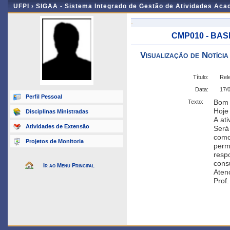
UFPI ›
SIGAA - Sistema Integrado de Gestão de Atividades Ac
-
CMP010 - BASE
Visualização de Notícia
Título:
Rel
Data:
17/
Perfil Pessoal
Bom 
Texto:
Hoje 
Disciplinas Ministradas
A ati
Atividades de Extensão
Será 
como 
Projetos de Monitoria
permi
respo
cons
Ir ao Menu Principal
Aten
Prof