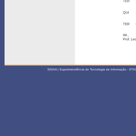
TER
QUI
TER
Att.,
Prof. Le
SIGAA | Superintendência de Tecnologia da Informação - STI/UF