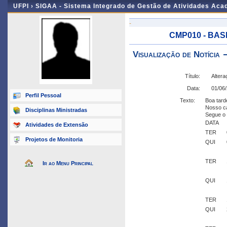
UFPI ›
SIGAA - Sistema Integrado de Gestão de Atividades Ac
-
CMP010 - BASE
Visualização de Notícia
Título:
Altera
Data:
01/06
Perfil Pessoal
Texto:
Boa tard
Nosso ca
Disciplinas Ministradas
Segue o 
DATA
Atividades de Extensão
TER
Projetos de Monitoria
QUI
TER
Ir ao Menu Principal
QUI
TER
QUI