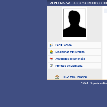
UFPI ›
SIGAA - Sistema Integrado d
-
Perfil Pessoal
Disciplinas Ministradas
Atividades de Extensão
Projetos de Monitoria
Ir ao Menu Principal
SIGAA | Superintendênci