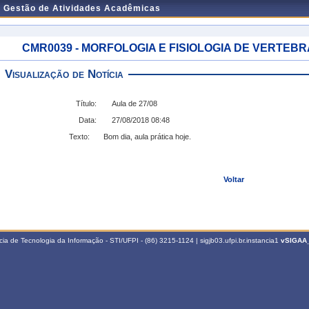
e Gestão de Atividades Acadêmicas
CMR0039 - MORFOLOGIA E FISIOLOGIA DE VERTEBRADOS
Visualização de Notícia
Título:
Aula de 27/08
Data:
27/08/2018 08:48
Texto:
Bom dia, aula prática hoje.
Voltar
a de Tecnologia da Informação - STI/UFPI - (86) 3215-1124 | sigjb03.ufpi.br.instancia1
vSIGAA_