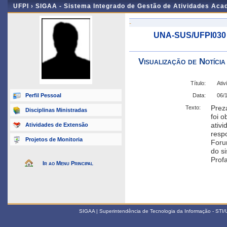
UFPI ›
SIGAA - Sistema Integrado de Gestão de Atividades Ac
-
UNA-SUS/UFPI030
Visualização de Notícia
Título:
Ati
Perfil Pessoal
Data:
06/
Prez
Texto:
Disciplinas Ministradas
foi 
ativ
Atividades de Extensão
resp
Projetos de Monitoria
Foru
do s
Profa
Ir ao Menu Principal
SIGAA | Superintendência de Tecnologia da Informação - STI/UF