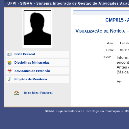
UFPI ›
SIGAA - Sistema Integrado de Gestão de Atividades Ac
-
CMP015 - 
Visualização de Notícia
Título:
Estudo
Data:
01/11
Perfil Pessoal
Inform
Texto:
encont
Disciplinas Ministradas
Antes 
Atividades de Extensão
Básica
Projetos de Monitoria
Att.
Ir ao Menu Principal
SIGAA | Superintendência de Tecnologia da Informação - STI/UF