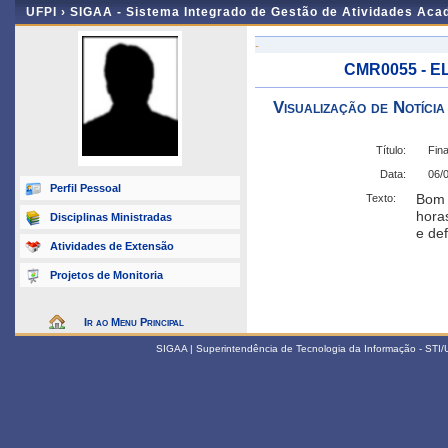
UFPI ›
SIGAA - Sistema Integrado de Gestão de Atividades Ac
-
CMR0055 - E
Visualização de Notícia
Título:
Fina
Data:
06/
Perfil Pessoal
Bom d
Texto:
hora
Disciplinas Ministradas
e de
Atividades de Extensão
Projetos de Monitoria
Ir ao Menu Principal
SIGAA | Superintendência de Tecnologia da Informação - STI/UF